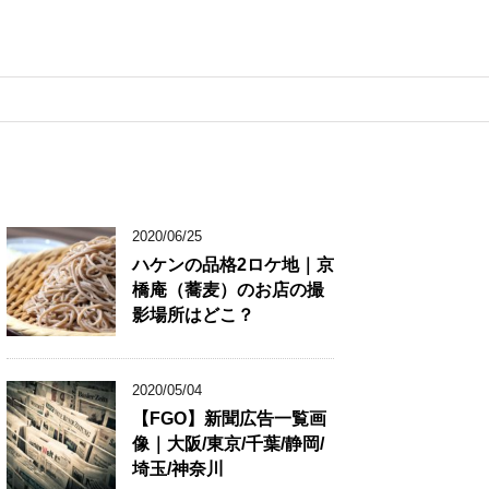
2020/06/25
ハケンの品格2ロケ地｜京
橋庵（蕎麦）のお店の撮
影場所はどこ？
2020/05/04
【FGO】新聞広告一覧画
像｜大阪/東京/千葉/静岡/
埼玉/神奈川