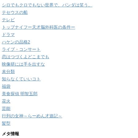
シロでもクロでもない世界で、パンダは笑う。
テセウスの船
テレビ
トップナイフー天才脳外科医の条件ー
ドラマ
ハケンの品格2
ライブ・コンサート
恋はつづくよどこまでも
映像研には手を出すな
未分類
知らなくていいコト
福袋
美食探偵 明智五郎
花火
芸能
行列の女神～らーめん才遊記～
髪型
メタ情報