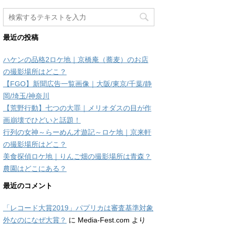
最近の投稿
ハケンの品格2ロケ地｜京橋庵（蕎麦）のお店
の撮影場所はどこ？
【FGO】新聞広告一覧画像｜大阪/東京/千葉/静
岡/埼玉/神奈川
【荒野行動】七つの大罪｜メリオダスの目が作
画崩壊でひどいと話題！
行列の女神～らーめん才遊記～ロケ地｜京来軒
の撮影場所はどこ？
美食探偵ロケ地｜りんご畑の撮影場所は青森？
農園はどこにある？
最近のコメント
「レコード大賞2019」パプリカは審査基準対象
外なのになぜ大賞？
に
Media-Fest.com
より