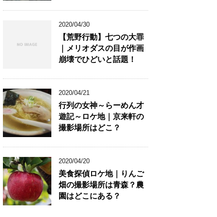
2020/04/30
【荒野行動】七つの大罪
｜メリオダスの目が作画
崩壊でひどいと話題！
2020/04/21
行列の女神～らーめん才
遊記～ロケ地｜京来軒の
撮影場所はどこ？
2020/04/20
美食探偵ロケ地｜りんご
畑の撮影場所は青森？農
園はどこにある？