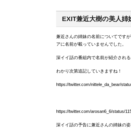
EXIT兼近大樹の美人
兼近さんの姉妹の名前についてですが
アに名前が載っていませんでした。
深イイ話の番組内で名前が紹介される
わかり次第追記していきますね！
https://twitter.com/nittele_da_bear/s
https://twitter.com/arosan6_6/status
深イイ話の予告に兼近さんの姉妹の姿