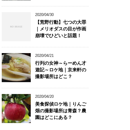
2020/04/30
【荒野行動】七つの大罪
｜メリオダスの目が作画
崩壊でひどいと話題！
2020/04/21
行列の女神～らーめん才
遊記～ロケ地｜京来軒の
撮影場所はどこ？
2020/04/20
美食探偵ロケ地｜りんご
畑の撮影場所は青森？農
園はどこにある？