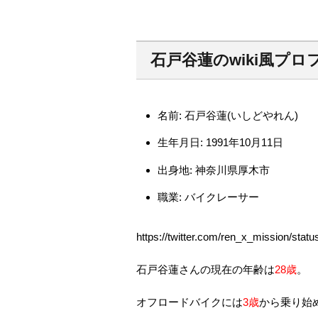
石戸谷蓮のwiki風プロ
名前: 石戸谷蓮(いしどやれん)
生年月日: 1991年10月11日
出身地: 神奈川県厚木市
職業: バイクレーサー
https://twitter.com/ren_x_mission/st
石戸谷蓮さんの現在の年齢は
28歳
。
オフロードバイクには
3歳
から乗り始