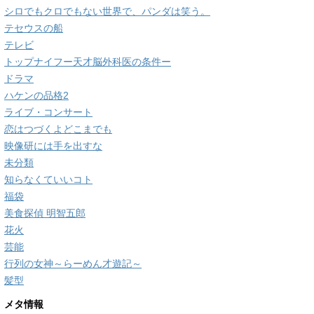
シロでもクロでもない世界で、パンダは笑う。
テセウスの船
テレビ
トップナイフー天才脳外科医の条件ー
ドラマ
ハケンの品格2
ライブ・コンサート
恋はつづくよどこまでも
映像研には手を出すな
未分類
知らなくていいコト
福袋
美食探偵 明智五郎
花火
芸能
行列の女神～らーめん才遊記～
髪型
メタ情報