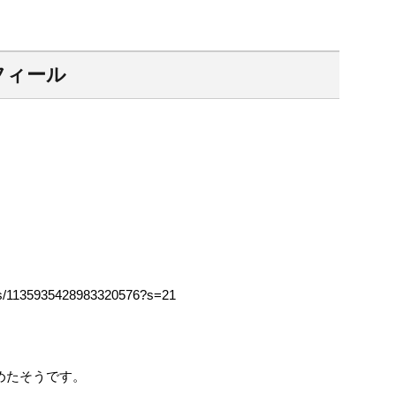
フィール
atus/1135935428983320576?s=21
めたそうです。