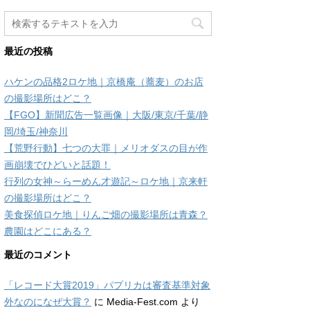
最近の投稿
ハケンの品格2ロケ地｜京橋庵（蕎麦）のお店
の撮影場所はどこ？
【FGO】新聞広告一覧画像｜大阪/東京/千葉/静
岡/埼玉/神奈川
【荒野行動】七つの大罪｜メリオダスの目が作
画崩壊でひどいと話題！
行列の女神～らーめん才遊記～ロケ地｜京来軒
の撮影場所はどこ？
美食探偵ロケ地｜りんご畑の撮影場所は青森？
農園はどこにある？
最近のコメント
「レコード大賞2019」パプリカは審査基準対象
外なのになぜ大賞？
に
Media-Fest.com
より