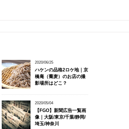
2020/06/25
ハケンの品格2ロケ地｜京
橋庵（蕎麦）のお店の撮
影場所はどこ？
2020/05/04
【FGO】新聞広告一覧画
像｜大阪/東京/千葉/静岡/
埼玉/神奈川