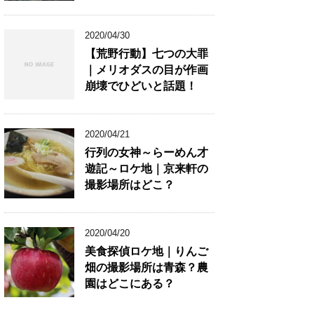
2020/04/30
【荒野行動】七つの大罪
｜メリオダスの目が作画
崩壊でひどいと話題！
2020/04/21
行列の女神～らーめん才
遊記～ロケ地｜京来軒の
撮影場所はどこ？
2020/04/20
美食探偵ロケ地｜りんご
畑の撮影場所は青森？農
園はどこにある？