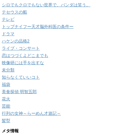
シロでもクロでもない世界で、パンダは笑う。
テセウスの船
テレビ
トップナイフー天才脳外科医の条件ー
ドラマ
ハケンの品格2
ライブ・コンサート
恋はつづくよどこまでも
映像研には手を出すな
未分類
知らなくていいコト
福袋
美食探偵 明智五郎
花火
芸能
行列の女神～らーめん才遊記～
髪型
メタ情報