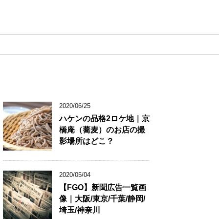
2020/06/25
ハケンの品格2ロケ地｜京
橋庵（蕎麦）のお店の撮
影場所はどこ？
2020/05/04
【FGO】新聞広告一覧画
像｜大阪/東京/千葉/静岡/
埼玉/神奈川