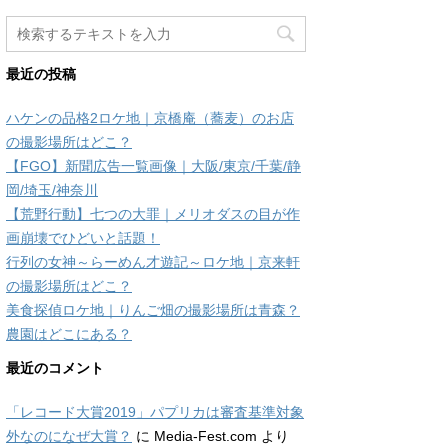
最近の投稿
ハケンの品格2ロケ地｜京橋庵（蕎麦）のお店
の撮影場所はどこ？
【FGO】新聞広告一覧画像｜大阪/東京/千葉/静
岡/埼玉/神奈川
【荒野行動】七つの大罪｜メリオダスの目が作
画崩壊でひどいと話題！
行列の女神～らーめん才遊記～ロケ地｜京来軒
の撮影場所はどこ？
美食探偵ロケ地｜りんご畑の撮影場所は青森？
農園はどこにある？
最近のコメント
「レコード大賞2019」パプリカは審査基準対象
外なのになぜ大賞？
に
Media-Fest.com
より