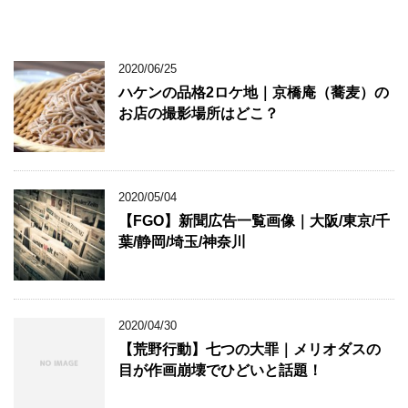
2020/06/25
ハケンの品格2ロケ地｜京橋庵（蕎麦）の
お店の撮影場所はどこ？
2020/05/04
【FGO】新聞広告一覧画像｜大阪/東京/千
葉/静岡/埼玉/神奈川
2020/04/30
【荒野行動】七つの大罪｜メリオダスの
目が作画崩壊でひどいと話題！