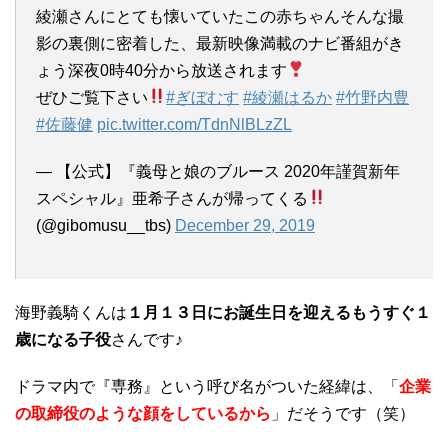
綾瀬さんにとても懐いていたこの赤ちゃんそんな撮
影の裏側に密着した、最新映像満載のナビ番組がき
ょう深夜0時40分から放送されます
ぜひご覧下さい
#ぎぼむす
#綾瀬はるか
#竹野内豊
#佐藤健
pic.twitter.com/TdnNlBLzZL
— 【公式】『義母と娘のブルース 2020年謹賀新年
スペシャル』亜希子さんが帰ってくる
(@gibomusu__tbs)
December 29, 2019
海野義騎くんは
１月１３日にお誕生日を迎えるもうすぐ１
歳になる子役
さんです♪
ドラマ内で『専務』という呼び名がついた経緯は、「
企業
の取締役のような顔をしているから
」だそうです（笑）