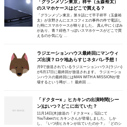
「グランメゾン東京」祥平（玉森裕太）
のスマホケースはどこで買える？
「グランメゾン東京」第９話にて平子祥平（玉森裕
太）が京野さんにエスコフィエの事件の件で電話し
た時にスマホケースが映りました。 真ん中にくぼみ
があり、青？紺色？っぽいスマホケースがどこで買
えるのか気にな …
ラジエーションハウス最終回にマンウィ
ズ出演？ロケ地あらすじネタバレ予想！
月9で放送されているラジエーションハウス(ラジハ)
が6月17日に最終回が放送されます。 ラジエーショ
ンハウスの最終回にはMAN WITH A MISSIONが登
場するという噂が…！ 最終回 …
「ドクターx 」ヒカキンの出演時間(シー
ン)はいつ？どこに出ていた？
11月14日(木)放送の「ドクターx 」5話にて
YouTuberのヒカキンさんが登場しました。 しか
し、「いつ頃ヒカキンが出ていたのか？」「どのシ