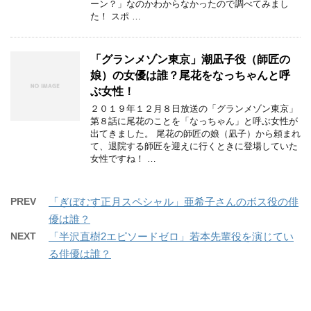
ーン？」なのかわからなかったので調べてみまし
た！ スポ …
「グランメゾン東京」潮凪子役（師匠の
娘）の女優は誰？尾花をなっちゃんと呼
ぶ女性！
２０１９年１２月８日放送の「グランメゾン東京」
第８話に尾花のことを「なっちゃん」と呼ぶ女性が
出てきました。 尾花の師匠の娘（凪子）から頼まれ
て、退院する師匠を迎えに行くときに登場していた
女性ですね！ …
PREV
「ぎぼむす正月スペシャル」亜希子さんのボス役の俳
優は誰？
NEXT
「半沢直樹2エピソードゼロ」若本先輩役を演じてい
る俳優は誰？