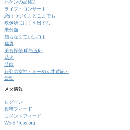
ハケンの品格2
ライブ・コンサート
恋はつづくよどこまでも
映像研には手を出すな
未分類
知らなくていいコト
福袋
美食探偵 明智五郎
花火
芸能
行列の女神～らーめん才遊記～
髪型
メタ情報
ログイン
投稿フィード
コメントフィード
WordPress.org