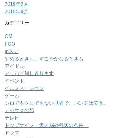
2019年2月
2018年8月
カテゴリー
CM
FGO
mステ
やめるときも、すこやかなるときも
アイドル
アリバイ崩し参ります
イベント
イルミネーション
ゲーム
シロでもクロでもない世界で、パンダは笑う。
テセウスの船
テレビ
トップナイフー天才脳外科医の条件ー
ドラマ